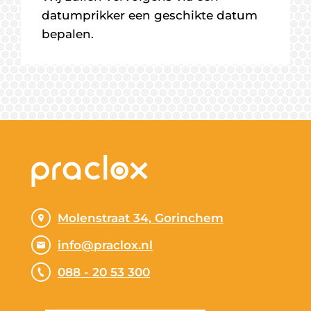
datumprikker een geschikte datum
bepalen.
Molenstraat 34, Gorinchem
info@praclox.nl
088 - 20 53 300