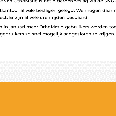
sie van OthoMatic is het e-derdenbeslag via de SNG 
ilotkantoor al vele beslagen gelegd. We mogen daa
ect. Er zijn al vele uren rijden bespaard.
n in januari meer OthoMatic-gebruikers worden toeg
e gebruikers zo snel mogelijk aangesloten te krijgen.