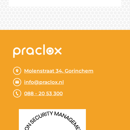
Molenstraat 34, Gorinchem
info@praclox.nl
088 - 20 53 300