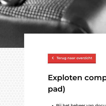
Terug naar overzicht
Exploten compl
pad)
Bij het beheer van doc