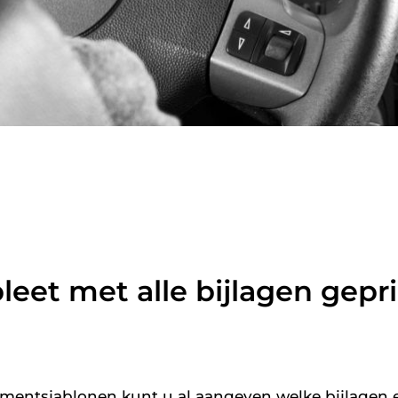
eet met alle bijlagen gepri
umentsjablonen kunt u al aangeven welke bijlagen 