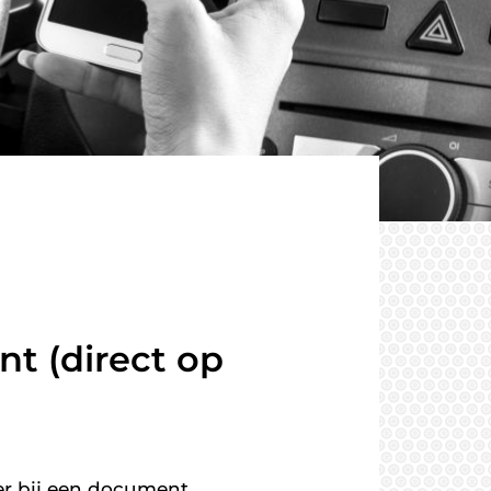
nt (direct op
er bij een document