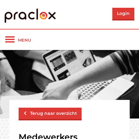
Login
Toon/verberg
MENU
navigatie
Terug naar overzicht
Medewerkers