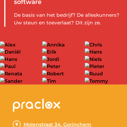
software
De basis van het bedrijf? De alleskunners?
Uw steun en toeverlaat? Dit zijn ze.
Alex
Annika
Chris
Daniël
Erik
Hans
Profiel
Profiel
Profiel
Hans
Jordi
Niels
Profiel
Profiel
Profiel
Paul
Peter
Pieter
Profiel
Profiel
Profiel
Renata
Robert
Ruud
Profiel
Profiel
Profiel
Sander
Tim
Tommy
Profiel
Profiel
Profiel
Profiel
Profiel
Profiel
Molenstraat 34, Gorinchem