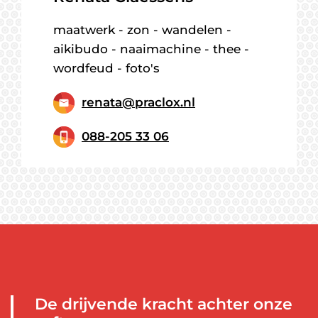
maatwerk - zon - wandelen -
aikibudo - naaimachine - thee -
wordfeud - foto's
renata@praclox.nl
088-205 33 06
De drijvende kracht achter onze